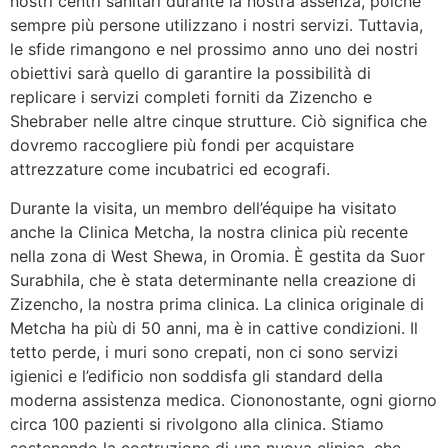
nostri centri sanitari durante la nostra assenza, poiché
sempre più persone utilizzano i nostri servizi. Tuttavia,
le sfide rimangono e nel prossimo anno uno dei nostri
obiettivi sarà quello di garantire la possibilità di
replicare i servizi completi forniti da Zizencho e
Shebraber nelle altre cinque strutture. Ciò significa che
dovremo raccogliere più fondi per acquistare
attrezzature come incubatrici ed ecografi.
Durante la visita, un membro dell’équipe ha visitato
anche la Clinica Metcha, la nostra clinica più recente
nella zona di West Shewa, in Oromia. È gestita da Suor
Surabhila, che è stata determinante nella creazione di
Zizencho, la nostra prima clinica. La clinica originale di
Metcha ha più di 50 anni, ma è in cattive condizioni. Il
tetto perde, i muri sono crepati, non ci sono servizi
igienici e l’edificio non soddisfa gli standard della
moderna assistenza medica. Ciononostante, ogni giorno
circa 100 pazienti si rivolgono alla clinica. Stiamo
sostenendo la costruzione di una nuova clinica, che